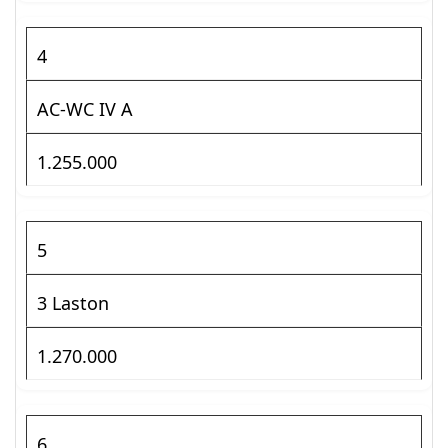
4
AC-WC IV A
1.255.000
5
3 Laston
1.270.000
6