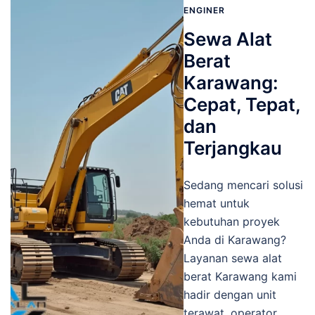
ENGINER
Sewa Alat
Berat
Karawang:
Cepat, Tepat,
dan
Terjangkau
Sedang mencari solusi
hemat untuk
kebutuhan proyek
Anda di Karawang?
Layanan sewa alat
berat Karawang kami
hadir dengan unit
terawat, operator