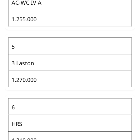
AC-WC IV A
1.255.000
5
3 Laston
1.270.000
6
HRS