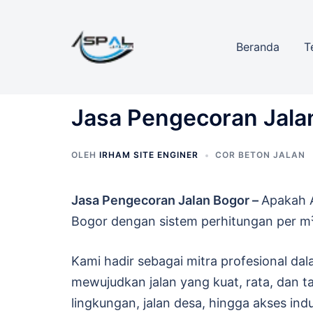
Langsung
ke
Beranda
T
isi
Jasa Pengecoran Jala
OLEH
IRHAM SITE ENGINER
COR BETON JALAN
Jasa Pengecoran Jalan Bogor –
Apakah A
Bogor dengan sistem perhitungan per m³
Kami hadir sebagai mitra profesional d
mewujudkan jalan yang kuat, rata, dan ta
lingkungan, jalan desa, hingga akses in