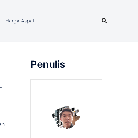
Harga Aspal
Penulis
h
an