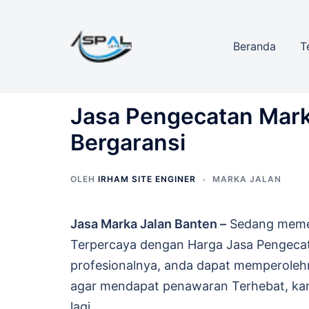
Langsung
ke
Beranda
T
isi
Jasa Pengecatan Mark
Bergaransi
OLEH
IRHAM SITE ENGINER
MARKA JALAN
Jasa Marka Jalan Banten –
Sedang memer
Terpercaya dengan Harga Jasa Pengecat
profesionalnya, anda dapat memperoleh
agar mendapat penawaran Terhebat, kami
lagi.