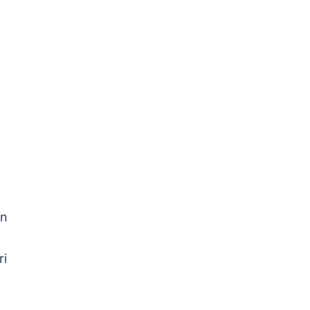
.
an
ri